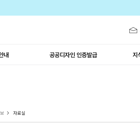
주메뉴 바로가기
본문 바로가기
하단 바로가기
 공고
안내
공공디자인 인증발급
지
정보
자료실