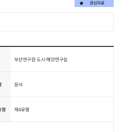
관심자료
부산연구원 도시·해양연구실
형
문서
유형
제4유형