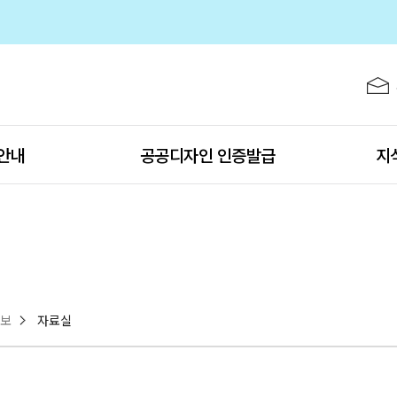
주메뉴 바로가기
본문 바로가기
하단 바로가기
 공고
안내
공공디자인 인증발급
지
정보
자료실