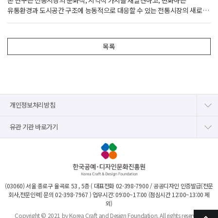
도입한 다양한 디자인 개발안도 제시한다. 이러한 개발안은 향후 연구자와
유통환경과 도시공간 구조에 능동적으로 대응할 수 있는 전통시장의 새로운
디자이너들에게 전통시장의 공공디자인 개발시 고려해야 할 정체성의
가능성을 모색함으로써, 향후 도시재생 및 지역 활성화 전략 수립에
방향과 기능적 고려사항이 무엇인지를 명확히 이해하는 계기를 제공할
실질적인 기여를 하고자 한다.
것이다.
목록
개인정보처리방침
유관 기관 바로가기
(03060) 서울 종로구 율곡로 53 , 5층 ( 대표전화
02-398-7900
/ 공공디자인 인증발급[전문
회사,전문인력] 문의
02-398-7967
) 업무시간: 09:00~17:00 (점심시간 12:00~13:00 제
외)
Copyright © 2021 by Korea Craft and Design Foundation. All rights reserved.