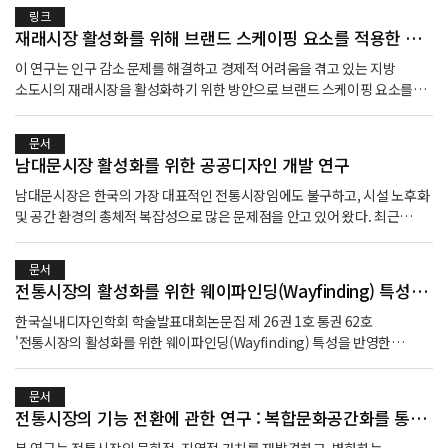
링크
재래시장 활성화를 위해 브랜드 스케이핑 요소를 적용한 공간계획에 관한 연구
이 연구는 인구 감소 문제를 해결하고 경제적 어려움을 겪고 있는 지방
소도시의 재래시장을 활성화하기 위한 방안으로 브랜드 스케이핑 요소를
기반으로 한 공간 계획을 제안하며, 이 접근법이 지역 경제에 긍정적인
영향을 미칠 수 있음을 강조한다.
문서
남대문시장 활성화를 위한 공공디자인 개발 연구
남대문시장은 한국의 가장 대표적인 전통시장임에도 불구하고, 시설 노후화
및 공간 환경의 총체적 복잡성으로 많은 문제점을 안고 있어 왔다. 최근
서울시의 남대문시장 아케이드 조성 등 관련 프로젝트 전개 및 명동에서
숭례문까지의 동선 연계를 위한 다양한 접근이 시도되고 있다. 본 연구는 이
문서
중 남대문시장 내 3개의 거리 및 골목길에 대한 공공디자인 개발안의 전반적
전통시장의 활성화를 위한 웨이파인딩(Wayfinding) 특성을 반영한 청년문화공간 계획에 관한 연구
프로세스를 학문적으로 정리하여, 공공디자인 개발과정 수립시 참고할 수
있는 체계적 자료를 제공하는데 목적을 두고 있다. 본 연구에서는 괴테
한국실내디자인학회 학술발표대회논문집 제 26권 1호 통권 62호
색채론, 웨이파인딩 이론, 브랜드스케이핑 개념을 이론적 토대로 활용하여
'전통시장의 활성화를 위한 웨이파인딩(Wayfinding) 특성을 반영한
남대문시장을 분석하고 장소브랜딩 관점에서 통합적 공공디자인을
청년문화공간 계획에 관한 연구(조강민 외 1명)'
수행하는 프로세스를 제시하고 있다. 특히 복잡한 시장 색채 환경에서 흑백
문서
대비를 활용한 디자인 접근을 통해 공공정보가 상업정보보다 높은 정보
전통시장의 기능 전환에 관한 연구 : 복합문화공간화를 통한 복합문화시장 조성의 필요성과 실현 방안
위계를 가지도록 하는 개념적 혁신을 제시한다. 동시에 상권활성화를 위해
골목을 유도하거나 판매물품을 상징하는 흥미로운 흑백 일러스트레이션을
본 연구는 전통시장의 문화적, 지역적 가치를 재발견하고, 변화하는