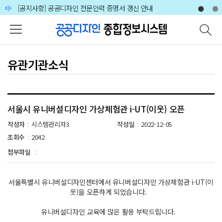
주메뉴 바로가기
본문 바로가기
하단 바로가기
[공지사항] 공공디자인 전문인력 증명서 갱신 안내
🙋‍♀️🙋‍♂️2026 공공디자인 분야 전문가 인력풀 상시 모집 공고
유관기관소식
서울시 유니버설디자인 가상체험관 i-UT(이웃) 오픈
작성자
시스템관리자3
작성일
2022-12-05
:
:
조회수
2042
:
첨부파일
:
서울특별시 유니버설디자인센터에서 유니버설디자인 가상체험관 i-UT(이
웃)을 오픈하게 되었습니다.
유니버설디자인 교육에 많은 활용 부탁드립니다.