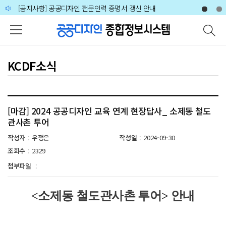
주메뉴 바로가기
본문 바로가기
하단 바로가기
[공지사항] 공공디자인 전문인력 증명서 갱신 안내
🙋‍♀️🙋‍♂️2026 공공디자인 분야 전문가 인력풀 상시 모집 공고
KCDF소식
[마감] 2024 공공디자인 교육 연계 현장답사_ 소제동 철도
관사촌 투어
작성자
우정은
작성일
2024-09-30
:
:
조회수
2329
:
첨부파일
:
<소제동 철도관사촌 투어> 안내