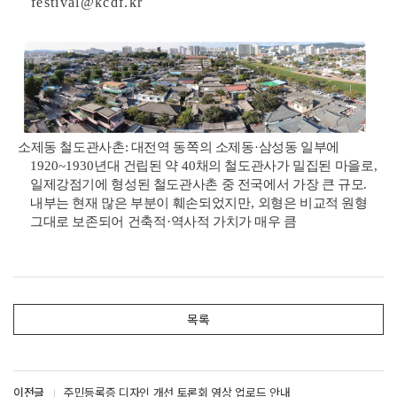
festival@kcdf.kr
소제동 철도관사촌: 대전역 동쪽의 소제동
·
삼성동 일부에
1920~1930
년대 건립된 약
40
채의 철도관사가 밀집된 마을로
,
일제강점기에 형성된 철도관사촌 중 전국에서 가장 큰 규모
.
내부는 현재 많은 부분이 훼손되었지만
,
외형은 비교적 원형
그대로 보존되어 건축적
·
역사적 가치가 매우 큼
목록
이전글
주민등록증 디자인 개선 토론회 영상 업로드 안내