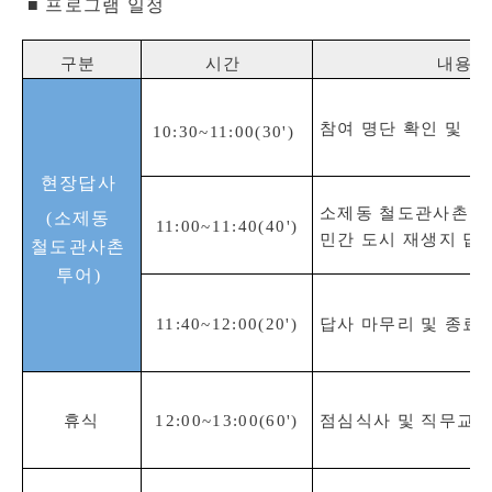
■ 프로그램 일정
구분
시간
내용
참여 명단 확인 및 투
10:30~11:00(30')
현장답사
소제동 철도관사촌 
(소제동
11:00~1
1:40(
4
0'
)
민간 도시 재생지 답
철도관사촌
투어)
11
:40~12:00(20')
답사 마무리 및 종료
휴식
12:00
~13:00(60')
점심식사 및 직무교육